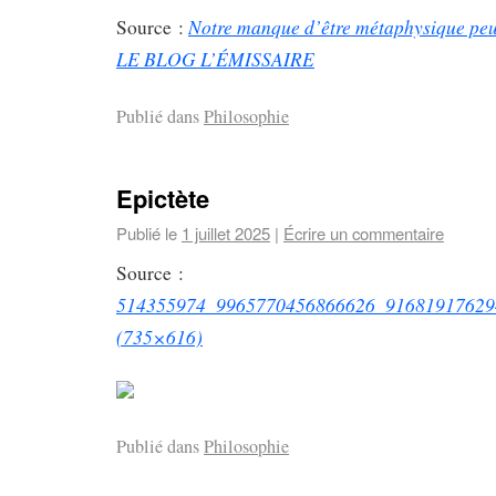
Notre manque d’être métaphysique peut
Source :
LE BLOG L’ÉMISSAIRE
Publié dans
Philosophie
Epictète
Publié le
1 juillet 2025
|
Écrire un commentaire
Source :
514355974_9965770456866626_91681917629
(735×616)
Publié dans
Philosophie