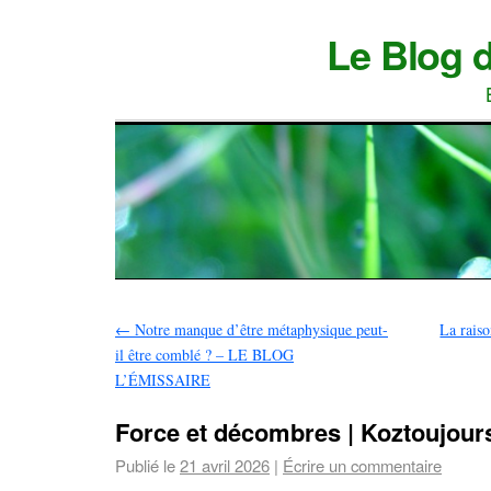
Le Blog 
←
Notre manque d’être métaphysique peut-
La raiso
il être comblé ? – LE BLOG
L’ÉMISSAIRE
Force et décombres | Koztoujour
Publié le
21 avril 2026
|
Écrire un commentaire