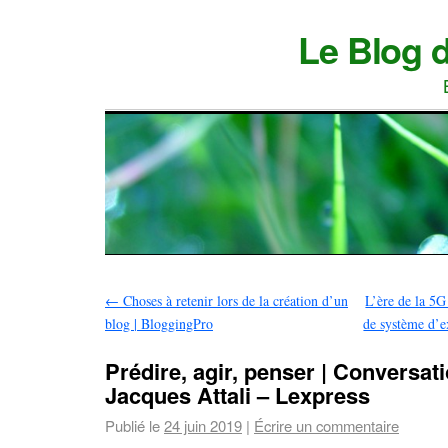
Le Blog 
←
Choses à retenir lors de la création d’un
L’ère de la 5G
blog | BloggingPro
de système d’e
Prédire, agir, penser | Conversat
Jacques Attali – Lexpress
Publié le
24 juin 2019
|
Écrire un commentaire