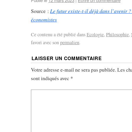
Publié le
12 mars 2023
|
Écrire un commentaire
Le futur existe-t-il déjà dans l’avenir 
Source :
économistes
Ce contenu a été publié dans
Ecologie
,
Philosophie
,
favori avec son
permalien
.
LAISSER UN COMMENTAIRE
Votre adresse e-mail ne sera pas publiée.
Les ch
sont indiqués avec
*