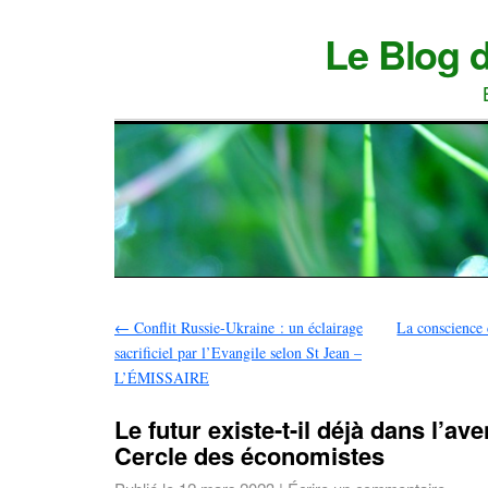
Le Blog 
←
Conflit Russie-Ukraine : un éclairage
La conscience
sacrificiel par l’Evangile selon St Jean –
L’ÉMISSAIRE
Le futur existe-t-il déjà dans l’ave
Cercle des économistes