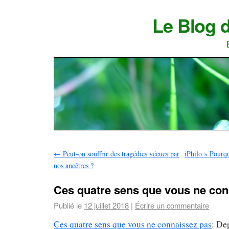
Le Blog 
←
Peut-on souffrir des tragédies vécues par
iPhilo » Pourq
nos ancêtres ?
Ces quatre sens que vous ne con
Publié le
12 juillet 2018
|
Écrire un commentaire
Ces quatre sens que vous ne connaissez pas
: Dep